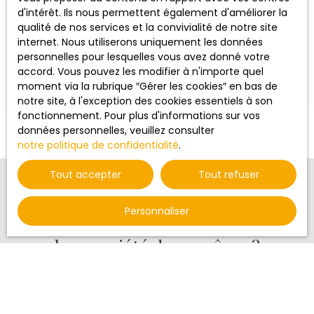
d'intérêt. Ils nous permettent également d'améliorer la
BELLE MAISON AVEC VUE DEGAGEE
qualité de nos services et la convivialité de notre site
6
pièces
246
m²
Fouquebrune 16410
internet. Nous utiliserons uniquement les données
personnelles pour lesquelles vous avez donné votre
Maison Individuelle de Standing avec Vue
accord. Vous pouvez les modifier à n'importe quel
PanoramiqueDécouvrez cette superbe maison
moment via la rubrique ″Gérer les cookies″ en bas de
individuelle de standing, construite en 1984,
notre site, à l'exception des cookies essentiels à son
offrant une surface habitable de 246 m² sur un
fonctionnement. Pour plus d'informations sur vos
terrain de 8359 m². Cette propriété, libre de toute
données personnelles, veuillez consulter
occupation, est un véritable havre de paix, idéal
notre politique de confidentialité
.
pour ceux qui recherchent un cadre de vie
exceptionnel. Imaginez-vous dans un séjour
Tout accepter
Tout refuser
spacieux de 60 m², baigné de lumière grâce à ses
grandes ouvertures en bois/PVC à double vitrage.
Personnaliser
La cuisine aménagée est un véritable atout pour
Vous ne trouvez pas
les amateurs de gastronomie. Avec ses 4
la propriété de vos rêves ?
chambres, cette maison offre un espace de vie
confortable pour toute la famille. Le charme de
cette propriété réside dans son potentiel de
Ne ratez aucune opportunité ! Activez notre alerte mail
rénovation. Imaginez transformer cet espace en
pour recevoir en priorité nos nouvelles offres
un véritable bijou architectural, tout en profitant
correspondant à vos critères. Gagnez du temps et