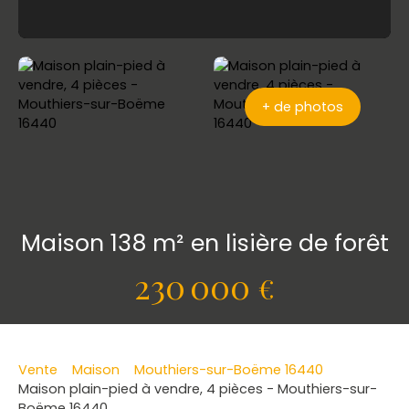
+ de photos
Maison 138 m² en lisière de forêt
230 000
€
Vente
Maison
Mouthiers-sur-Boëme 16440
Maison plain-pied à vendre, 4 pièces - Mouthiers-sur-
Boëme 16440