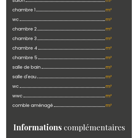
salon
m²
chambre 1
m²
wc
m²
chambre 2
m²
chambre 3
m²
chambre 4
m²
chambre 5
m²
salle de bain
m²
salle d'eau
m²
wc
m²
wwc
m²
comble aménagé
m²
Informations
complémentaires