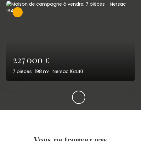
227 000
€
7
pièces
198
m²
Nersac 16440
Vous ne trouvez pas