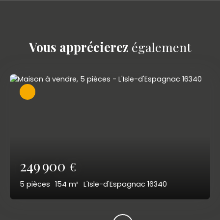
Vous apprécierez
également
249 900
€
5
pièces
154
m²
L'Isle-d'Espagnac 16340