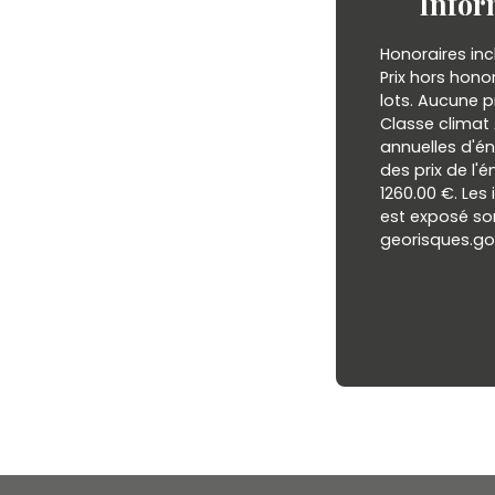
Infor
Honoraires inc
Prix hors hono
lots. Aucune p
Classe clima
annuelles d'én
des prix de l'é
1260.00 €. Les
est exposé son
georisques.gou