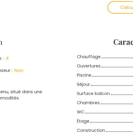
Calcu
n
Carac
Chauffage
s
:
4
Ouvertures
nseur
:
Non
Piscine
Séjour
tenu, situé dans une
Surface balcon
mmodités.
Chambres
WC
Étage
Construction