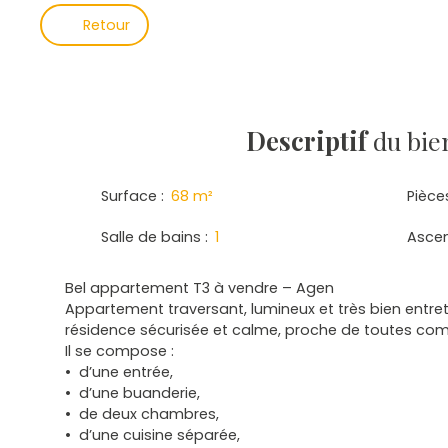
Retour
Descriptif
du bie
Surface
:
68
m²
Pièce
Salle de bains
:
1
Asce
Bel appartement T3 à vendre – Agen
Appartement traversant, lumineux et très bien entre
résidence sécurisée et calme, proche de toutes co
Il se compose :
d’une entrée,
d’une buanderie,
de deux chambres,
d’une cuisine séparée,