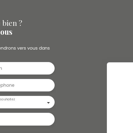
 bien ?
nous
viendrons vers vous dans
m
éphone
souhaitez