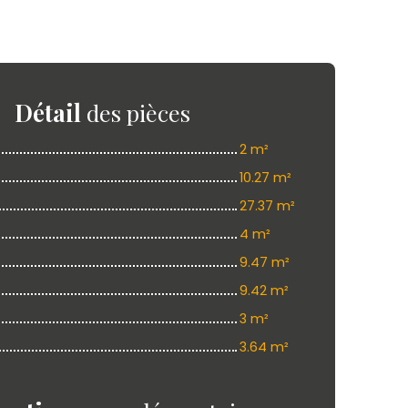
Détail
des pièces
2 m²
10.27 m²
27.37 m²
4 m²
9.47 m²
9.42 m²
3 m²
3.64 m²