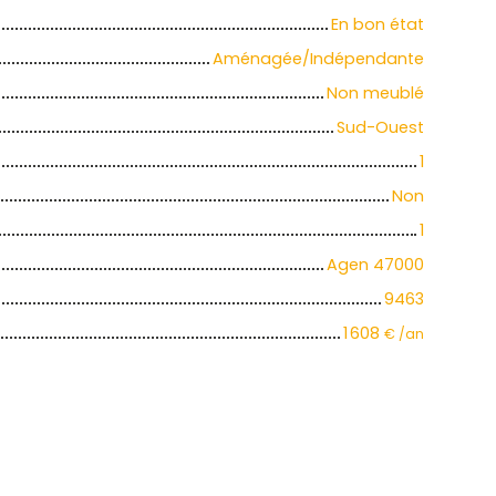
En bon état
Aménagée/Indépendante
Non meublé
Sud-Ouest
1
Non
1
Agen 47000
9463
1 608
€ /an