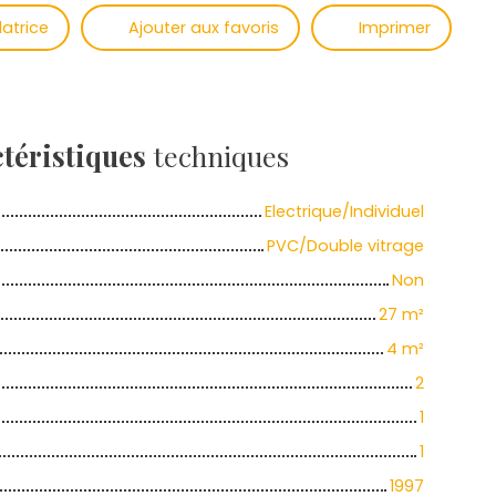
latrice
Ajouter aux favoris
Imprimer
téristiques
techniques
Electrique/Individuel
PVC/Double vitrage
Non
27
m²
4
m²
2
1
1
1997