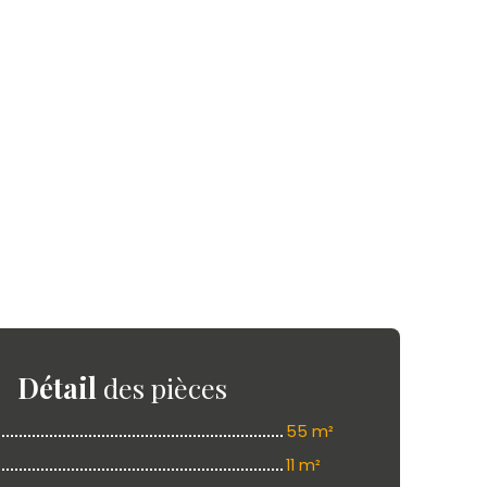
Détail
des pièces
55 m²
11 m²