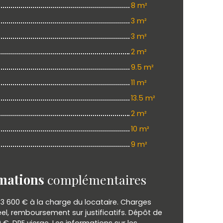
8 m²
3 m²
3 m²
2 m²
9.5 m²
11 m²
13.5 m²
2 m²
10 m²
9 m²
mations
complémentaires
3 600 € à la charge du locataire. Charges
éel, remboursement sur justificatifs. Dépôt de