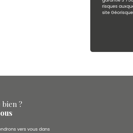
garantie 3 750
risques auxque
site Géorisque
 bien ?
nous
viendrons vers vous dans