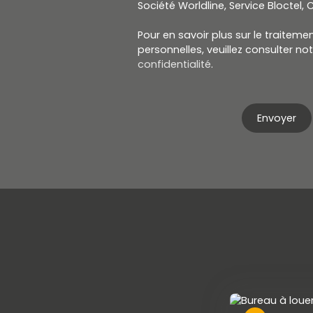
Société Worldline, Service Bloctel, C
Pour en savoir plus sur le traitem
personnelles, veuillez consulter no
confidentialité
.
Envoyer