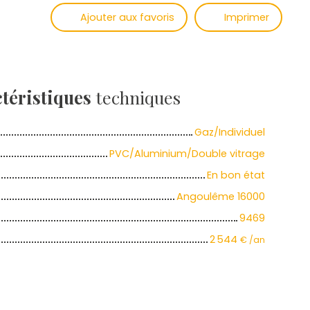
Ajouter aux favoris
Imprimer
téristiques
techniques
Gaz/Individuel
PVC/Aluminium/Double vitrage
En bon état
Angoulême 16000
9469
2 544
€ /an