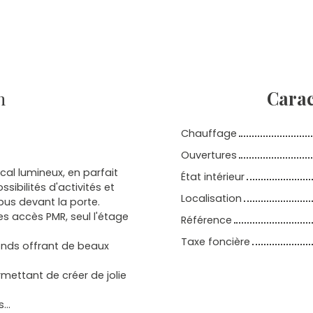
n
Carac
Chauffage
Ouvertures
al lumineux, en parfait
État intérieur
sibilités d'activités et
Localisation
bus devant la porte.
es accès PMR, seul l'étage
Référence
Taxe foncière
onds offrant de beaux
ettant de créer de jolie
...