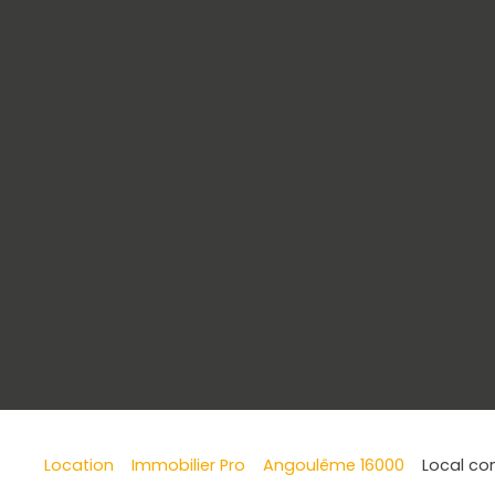
Location
Immobilier Pro
Angoulême 16000
Local co