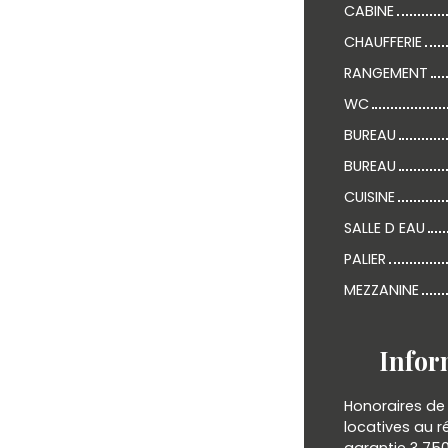
CABINE
CHAUFFERIE
RANGEMENT
WC
BUREAU
BUREAU
CUISINE
SALLE D EAU
PALIER
MEZZANINE
Infor
Honoraires de 
locatives au r