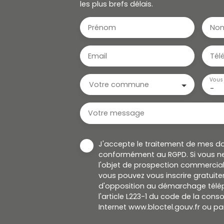
les plus brefs délais.
Prénom
No
Email
Tél
Vous 
Votre commune
-
Votre message
J'accepte le traitement de mes d
conformément au RGPD. Si vous ne
l'objet de prospection commercial
vous pouvez vous inscrire gratuitem
d'opposition au démarchage télép
l'article L223-1 du code de la cons
Internet www.bloctel.gouv.fr ou par