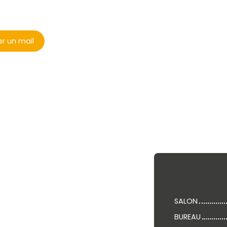
r un mail
SALON
BUREAU